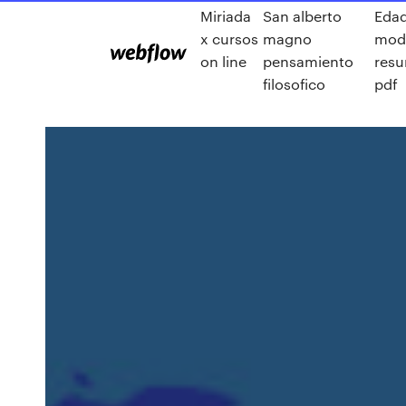
Miriada
San alberto
Eda
x cursos
magno
mod
on line
pensamiento
res
filosofico
pdf