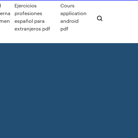
d
Ejercicios
Cours
erna
profesiones
application
umen
español para
android
extranjeros pdf
pdf